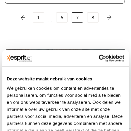
1
6
7
8
…
Niet gevonden wat je zocht?
Deze website maakt gebruik van cookies
We helpen je graag verder. Bel
088 23 23
We gebruiken cookies om content en advertenties te
210
of stuur een mail naar
personaliseren, om functies voor social media te bieden
verhuur@esprit-ict.nl
en om ons websiteverkeer te analyseren. Ook delen we
informatie over uw gebruik van onze site met onze
partners voor social media, adverteren en analyse. Deze
partners kunnen deze gegevens combineren met andere
informatie die u aan ze heeft verstrekt of die ze hebben