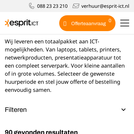
088 23 23 210
verhuur@esprit-ict.nl
Portfolio
0
Offerteaanvraag
Portfolio
Wij leveren een totaalpakket aan ICT-
mogelijkheden. Van laptops, tablets, printers,
netwerkproducten, presentatieapparatuur tot
een compleet serverpark. Voor kleine aantallen
of in grote volumes. Selecteer de gewenste
huurperiode en stel jouw offerte of bestelling
eenvoudig samen.
Filteren
Categorie
90
gevonden resultaten