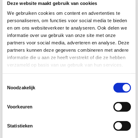
Traverse 1
Deze website maakt gebruik van cookies
3905 NL Veenendaal
We gebruiken cookies om content en advertenties te
Routebeschrijving
personaliseren, om functies voor social media te bieden
en om ons websiteverkeer te analyseren. Ook delen we
informatie over uw gebruik van onze site met onze
partners voor social media, adverteren en analyse. Deze
partners kunnen deze gegevens combineren met andere
informatie die u aan ze heeft verstrekt of die ze hebben
Openingstijden
verzameld op basis van uw gebruik van hun services.
ma tm vr 08:00 - 17:00
Toestemmingsselectie
Noodzakelijk
Esprit ICT Verhuur
Homepagina
Voorkeuren
Portfolio
Snelle offerte
Statistieken
Thema’s