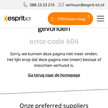
088 23 23 210
verhuur@esprit-ict.nl
404
0
Offerteaanvraag
Oeps! Deze pagina is niet
gevonden
error code 404
Sorry, we kunnen deze pagina niet meer vinden.
Het lijkt erop dat deze pagina niet (meer) bestaat of
misschien verhuisd is.
Ga terug naar de homepage
Onze preferred suppliers