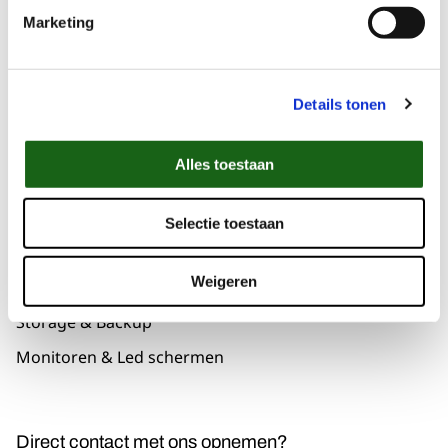
Klantenservice
Marketing
Support & Contact
Details tonen
Portfolio
Alles toestaan
Tablets
Laptops
Selectie toestaan
Desktops
Weigeren
Servers
Storage & Backup
Monitoren & Led schermen
Direct contact met ons opnemen?