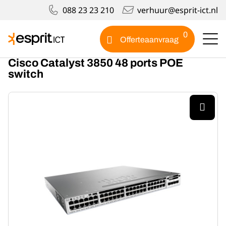
088 23 23 210
verhuur@esprit-ict.nl
Producten
0
Cisco Catalyst 3850 48 ports POE switch
Offerteaanvraag
Cisco Catalyst 3850 48 ports POE
switch