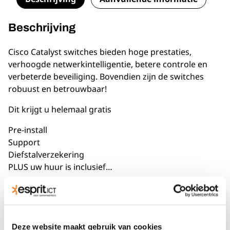
Beschrijving
Cisco Catalyst switches bieden hoge prestaties,
verhoogde netwerkintelligentie, betere controle en
verbeterde beveiliging. Bovendien zijn de switches
robuust en betrouwbaar!
Dit krijgt u helemaal gratis
Pre-install
Support
Diefstalverzekering
PLUS uw huur is inclusief…
Altijd verlengen of overname optie na huur
Ervaring en kennis van de verhuurspecialist
Ondersteuning bij vragen
Stevige verpakking
Deze website maakt gebruik van cookies