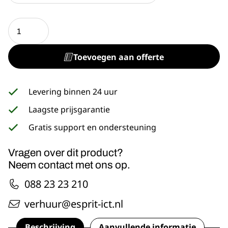
Cisco
Catalyst
3850
48
Toevoegen aan offerte
ports
POE
switch
aantal
Levering binnen 24 uur
Laagste prijsgarantie
Gratis support en ondersteuning
Vragen over dit product?
Neem contact met ons op.
088 23 23 210
verhuur@esprit-ict.nl
Beschrijving
Aanvullende informatie