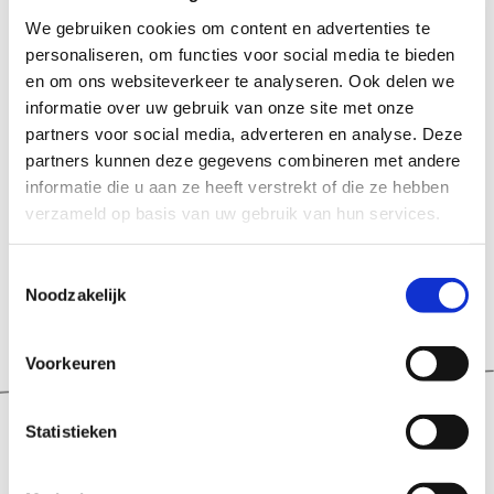
We gebruiken cookies om content en advertenties te
personaliseren, om functies voor social media te bieden
en om ons websiteverkeer te analyseren. Ook delen we
informatie over uw gebruik van onze site met onze
partners voor social media, adverteren en analyse. Deze
Niet gevonden wat je zocht?
partners kunnen deze gegevens combineren met andere
informatie die u aan ze heeft verstrekt of die ze hebben
We helpen je graag verder. Bel
088 23 23
verzameld op basis van uw gebruik van hun services.
210
of stuur een mail naar
verhuur@esprit-ict.nl
Toestemmingsselectie
Noodzakelijk
Voorkeuren
Statistieken
Onze preferred suppliers