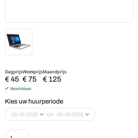
Dagprijs
Weekprijs
Maandprijs
€ 45
€ 75
€ 125
Beschikbaar
Kies uw huurperiode
t/m
HP
Probook