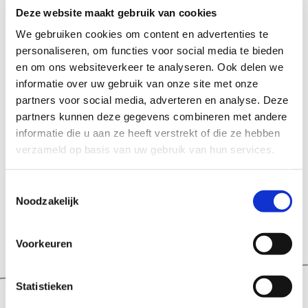
Ondersteuning bij vragen
Deze website maakt gebruik van cookies
Stevige verpakking
We gebruiken cookies om content en advertenties te
personaliseren, om functies voor social media te bieden
en om ons websiteverkeer te analyseren. Ook delen we
informatie over uw gebruik van onze site met onze
partners voor social media, adverteren en analyse. Deze
partners kunnen deze gegevens combineren met andere
Niet gevonden wat je zocht?
informatie die u aan ze heeft verstrekt of die ze hebben
verzameld op basis van uw gebruik van hun services.
We helpen je graag verder. Bel
088 23 23
210
of stuur een mail naar
Toestemmingsselectie
verhuur@esprit-ict.nl
Noodzakelijk
Voorkeuren
Statistieken