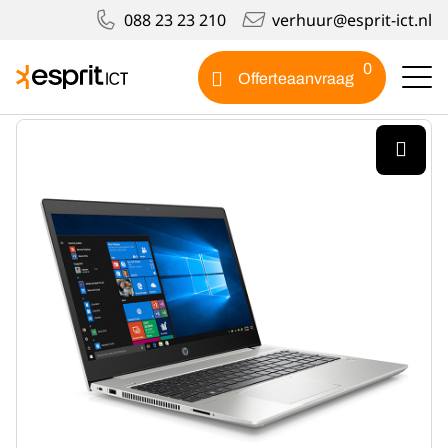
088 23 23 210
verhuur@esprit-ict.nl
Producten
HP Probook 450 15″
0
Offerteaanvraag
HP Probook 450 15"