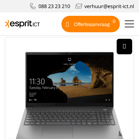
088 23 23 210
verhuur@esprit-ict.nl
Producten
Lenovo ThinkBook 15″
0
Offerteaanvraag
Lenovo ThinkBook 15"