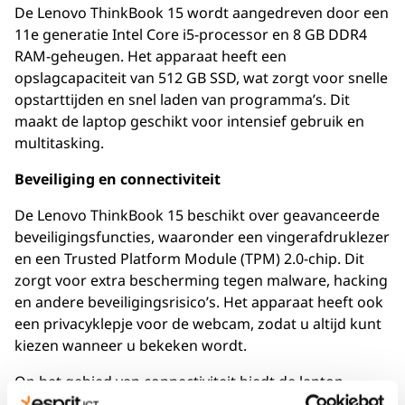
De Lenovo ThinkBook 15 wordt aangedreven door een
11e generatie Intel Core i5-processor en 8 GB DDR4
RAM-geheugen. Het apparaat heeft een
opslagcapaciteit van 512 GB SSD, wat zorgt voor snelle
opstarttijden en snel laden van programma’s. Dit
maakt de laptop geschikt voor intensief gebruik en
multitasking.
Beveiliging en connectiviteit
De Lenovo ThinkBook 15 beschikt over geavanceerde
beveiligingsfuncties, waaronder een vingerafdruklezer
en een Trusted Platform Module (TPM) 2.0-chip. Dit
zorgt voor extra bescherming tegen malware, hacking
en andere beveiligingsrisico’s. Het apparaat heeft ook
een privacyklepje voor de webcam, zodat u altijd kunt
kiezen wanneer u bekeken wordt.
Op het gebied van connectiviteit biedt de laptop
Bluetooth 5.2, WiFi 802.11a/b/g/n/ac/ax, Ethernet en