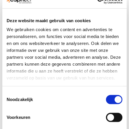
4G LTE-connectiviteit. Hierdoor kunt u altijd verbinding
maken, waar u ook bent. De laptop heeft ook drie
USB-poorten, waaronder één USB-C-poort, een HDMI-
Deze website maakt gebruik van cookies
poort en een audio-ingang.
We gebruiken cookies om content en advertenties te
personaliseren, om functies voor social media te bieden
Batterijduur
en om ons websiteverkeer te analyseren. Ook delen we
De Lenovo ThinkBook 15 heeft een batterijduur van
informatie over uw gebruik van onze site met onze
ongeveer 9 uur. Dit maakt het apparaat geschikt voor
partners voor social media, adverteren en analyse. Deze
mobiel werken en lange werkdagen zonder opladen.
partners kunnen deze gegevens combineren met andere
informatie die u aan ze heeft verstrekt of die ze hebben
Dit krijg je helemaal gratis wanneer je een laptop
verzameld op basis van uw gebruik van hun services.
huurt bij Esprit ICT:
Pre-install
Toestemmingsselectie
Noodzakelijk
Support
Diefstalverzekering
Voorkeuren
PLUS de huurprijs is inclusief: