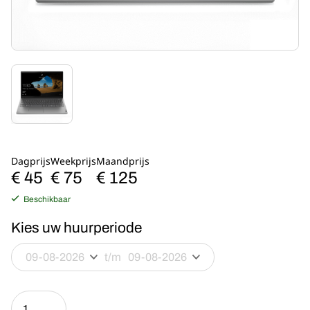
Dagprijs
Weekprijs
Maandprijs
€ 45
€ 75
€ 125
Beschikbaar
Kies uw huurperiode
t/m
Lenovo
ThinkBook