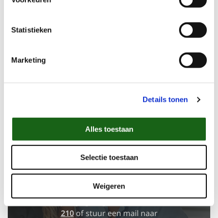
Diefstalverzekering
PLUS de huurprijs is inclusief:
Statistieken
Gratis Windows 10 Pro geïnstalleerd
Inclusief muis
Marketing
Altijd verlengen of overname optie na huur
Ervaring en kennis van de verhuurspecialist
Ondersteuning bij vragen
Stevige verpakking
Details tonen
Alles toestaan
Selectie toestaan
Niet gevonden wat je zocht?
Weigeren
We helpen je graag verder. Bel
088 23 23
210
of stuur een mail naar