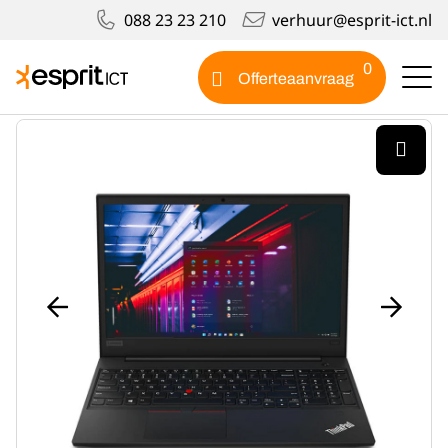
088 23 23 210
verhuur@esprit-ict.nl
Producten
Lenovo ThinkPad E590 15″
0
Offerteaanvraag
Lenovo ThinkPad E590 15"