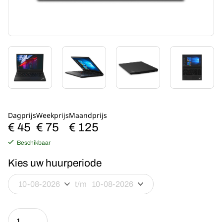
Dagprijs
Weekprijs
Maandprijs
€ 45
€ 75
€ 125
Beschikbaar
Kies uw huurperiode
t/m
Lenovo
ThinkPad