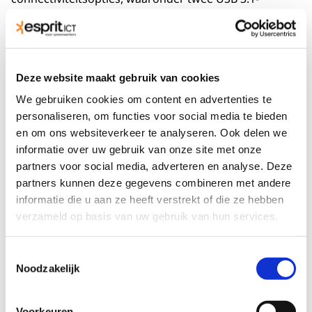
poorten, een USB-C-poort, een HDMI-poort, een RJ45
Ethernet-poort en een microSD-kaartlezer. Het
apparaat heeft ook een 3,5 mm audio-aansluiting en
ondersteunt Bluetooth 5.0 en dual-band Wi-Fi.
Deze website maakt gebruik van cookies
Tot slot is het ontwerp van de ThinkPad E590 robuust
We gebruiken cookies om content en advertenties te
en duurzaam. Het apparaat is gemaakt van
personaliseren, om functies voor social media te bieden
hoogwaardige materialen en is getest op militaire
en om ons websiteverkeer te analyseren. Ook delen we
specificaties om te voldoen aan de normen voor
informatie over uw gebruik van onze site met onze
duurzaamheid, betrouwbaarheid en kwaliteit. Het
partners voor social media, adverteren en analyse. Deze
toetsenbord van de laptop is comfortabel en
partners kunnen deze gegevens combineren met andere
responsief en heeft een achtergrondverlichting, wat
informatie die u aan ze heeft verstrekt of die ze hebben
het typen in een donkere omgeving vergemakkelijkt.
verzameld op basis van uw gebruik van hun services.
Dit krijg je helemaal gratis wanneer je een laptop
huurt bij Esprit ICT:
Toestemmingsselectie
Noodzakelijk
Pre-install
Support
Voorkeuren