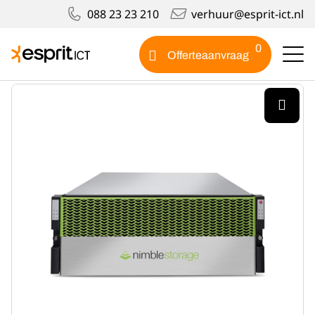
088 23 23 210
verhuur@esprit-ict.nl
Producten
Nimble Storage CS1000H
0
Offerteaanvraag
Nimble Storage CS1000H