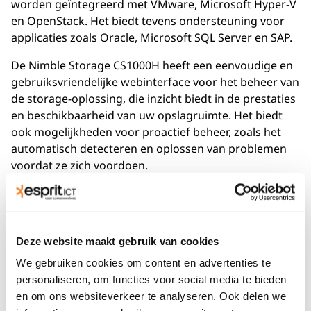
worden geïntegreerd met VMware, Microsoft Hyper-V
en OpenStack. Het biedt tevens ondersteuning voor
applicaties zoals Oracle, Microsoft SQL Server en SAP.
De Nimble Storage CS1000H heeft een eenvoudige en
gebruiksvriendelijke webinterface voor het beheer van
de storage-oplossing, die inzicht biedt in de prestaties
en beschikbaarheid van uw opslagruimte. Het biedt
ook mogelijkheden voor proactief beheer, zoals het
automatisch detecteren en oplossen van problemen
voordat ze zich voordoen.
Met de Nimble Storage CS1000H ben je verzekerd van
een schaalbare, betrouwbare en gebruiksvriendelijke
hybride storage-oplossing die de bescherming van uw
Deze website maakt gebruik van cookies
bedrijfsgegevens garandeert en kan bijdragen aan de
groei van uw bedrijf.
We gebruiken cookies om content en advertenties te
personaliseren, om functies voor social media te bieden
Dit krijg je helemaal gratis wanneer je storage en
en om ons websiteverkeer te analyseren. Ook delen we
back-up huurt bij Esprit ICT: