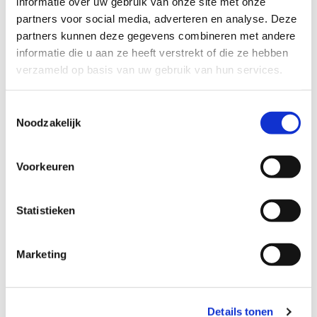
informatie over uw gebruik van onze site met onze
partners voor social media, adverteren en analyse. Deze
Pre-install
partners kunnen deze gegevens combineren met andere
Support
informatie die u aan ze heeft verstrekt of die ze hebben
Diefstalverzekering
verzameld op basis van uw gebruik van hun services.
PLUS de huurprijs is inclusief:
Toestemmingsselectie
Altijd verlengen of overname optie na huur
Noodzakelijk
Ervaring en kennis van de verhuurspecialist
Ondersteuning bij vragen
Stevige verpakking
Voorkeuren
Statistieken
Marketing
Niet gevonden wat je zocht?
We helpen je graag verder. Bel
088 23 23
Details tonen