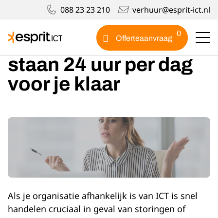
088 23 23 210
verhuur@esprit-ict.nl
ICT storing
0
Offerteaanvraag
ICT storing? Wij
staan 24 uur per dag
voor je klaar
Als je organisatie afhankelijk is van ICT is snel
handelen cruciaal in geval van storingen of