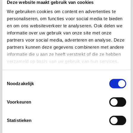
Deze website maakt gebruik van cookies
snel kunnen handelen.
We gebruiken cookies om content en advertenties te
Als deelnemer aan de Esprit ICT calamiteitenservice
personaliseren, om functies voor social media te bieden
verzekeren we dat je ICT binnen enkele uren weer
en om ons websiteverkeer te analyseren. Ook delen we
helemaal operationeel is. Wij hebben namelijk altijd
informatie over uw gebruik van onze site met onze
een vervangend exemplaar van de server in ons
partners voor social media, adverteren en analyse. Deze
magazijn staan. Zodra je een seintje geeft, komen wij
partners kunnen deze gegevens combineren met andere
in actie.
informatie die u aan ze heeft verstrekt of die ze hebben
verzameld op basis van uw gebruik van hun services.
Vanaf de back-up, die we in ons plan hebben
gegenereerd, importeren we de data. Daarna komen
Toestemmingsselectie
we de server plaatsen op de gewenste locatie.
Noodzakelijk
Standaard ben je binnen een werkdag voorzien van
een perfect draaiende noodoplossing.
Voorkeuren
Ook zeker zijn bij ICT storingen en calamiteiten? Sluit
dan direct een contract af met de Esprit ICT
calamiteitenservice. Kies voor zekerheid en volledige
Statistieken
ontzorging. Onze support specialisten helpen je graag