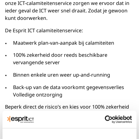
onze ICT-calamiteitenservice zorgen we ervoor dat in
ieder geval de ICT weer snel draait. Zodat je gewoon
kunt doorwerken.
De Esprit ICT calamiteitenservice:
Maatwerk plan-van-aanpak bij calamiteiten
100% zekerheid door reeds beschikbare
vervangende server
Binnen enkele uren weer up-and-running
Back-up van de data voorkomt gegevensverlies
Volledige ontzorging
Beperk direct de risico’s en kies voor 100% zekerheid
van de Esprit ICT calamiteitenservice. Met onze ICT-
calamiteitenservice stellen we samen een plan-van-
aanpak op, zodat we de benodigde ICT-apparatuur
voor je kunnen reserveren en in geval van nood zéér